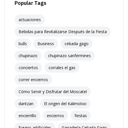
Popular Tags
actuaciones
Bebidas para Revitalizarse Después de la Fiesta
bulls
Business
cebada gago
chupinazo
chupinazo sanfermines
conciertos
corrales el gas
correr encierros
Cómo Servir y Disfrutar del Moscatel
dantzan
El origen del Kalimotxo
encierrillo
encierros
fiestas
fuegos artificiales
Ganadería Cebada Gago