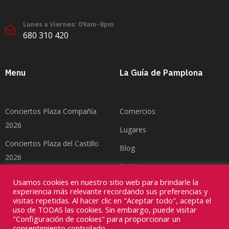
Lunes a Viernes: 09am-8pm
680 310 420
Menu
La Guía de Pamplona
Conciertos Plaza Compañía
Comercios
2026
Lugares
Conciertos Plaza del Castillo
Blog
2026
Noticias
Feria del Toro Pamplona 2026
Usamos cookies en nuestro sitio web para brindarle la
Contacto
experiencia más relevante recordando sus preferencias y
visitas repetidas. Al hacer clic en "Aceptar todo", acepta el
uso de TODAS las cookies. Sin embargo, puede visitar
"Configuración de cookies" para proporcionar un
consentimiento controlado.