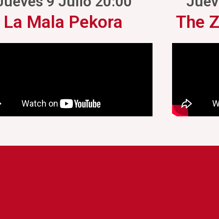
Jueves 9 Julio 20:00
Juev
La Mala Pekora
The 