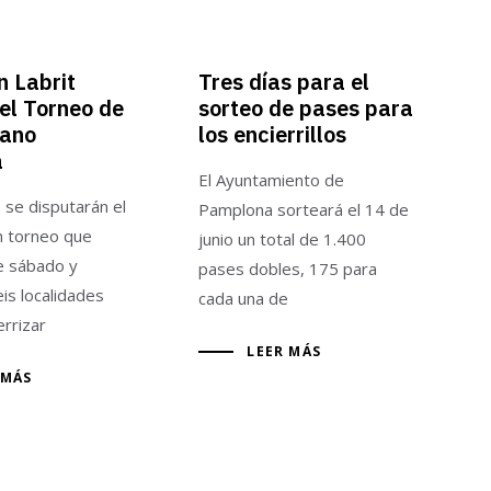
n Labrit
Tres días para el
el Torneo de
sorteo de pases para
mano
los encierrillos
a
El Ayuntamiento de
 se disputarán el
Pamplona sorteará el 14 de
un torneo que
junio un total de 1.400
e sábado y
pases dobles, 175 para
is localidades
cada una de
errizar
LEER MÁS
 MÁS