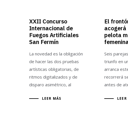
XXII Concurso
El frontó
Internacional de
acogerá 
Fuegos Artificiales
pelota 
San Fermín
femenin
La novedad es la obligación
Seis parejas
de hacer las dos pruebas
triunfo en 
artísticas obligatorias, de
arranca est
ritmos digitalizados y de
recorrerá se
disparo asimétrico, al
antes de at
LEER MÁS
LEER