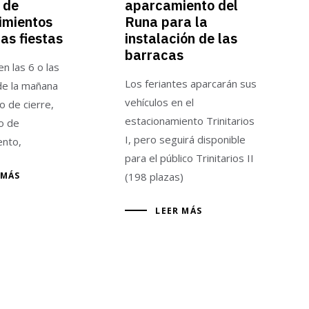
 de
aparcamiento del
imientos
Runa para la
as fiestas
instalación de las
barracas
n las 6 o las
Los feriantes aparcarán sus
de la mañana
vehículos en el
o de cierre,
estacionamiento Trinitarios
po de
I, pero seguirá disponible
ento,
para el público Trinitarios II
 MÁS
(198 plazas)
LEER MÁS