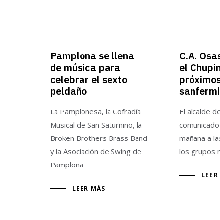
Pamplona se llena
C.A. Osa
de música para
el Chupi
celebrar el sexto
próximo
peldaño
sanferm
La Pamplonesa, la Cofradía
El alcalde 
Musical de San Saturnino, la
comunicado 
Broken Brothers Brass Band
mañana a la
y la Asociación de Swing de
los grupos 
Pamplona
LEER
LEER MÁS