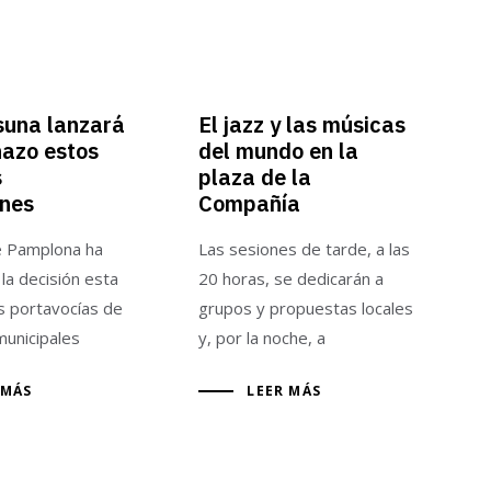
suna lanzará
El jazz y las músicas
nazo estos
del mundo en la
s
plaza de la
ines
Compañía
de Pamplona ha
Las sesiones de tarde, a las
la decisión esta
20 horas, se dedicarán a
s portavocías de
grupos y propuestas locales
municipales
y, por la noche, a
 MÁS
LEER MÁS