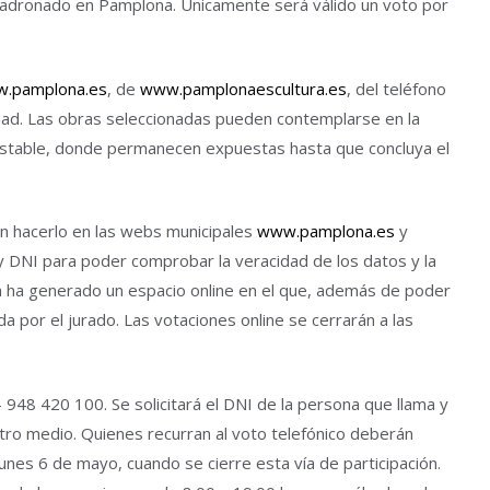
empadronado en Pamplona. Únicamente será válido un voto por
.pamplona.es
, de
www.pamplonaescultura.es
, del teléfono
udad. Las obras seleccionadas pueden contemplarse en la
destable, donde permanecen expuestas hasta que concluya el
n hacerlo en las webs municipales
www.pamplona.es
y
o y DNI para poder comprobar la veracidad de los datos y la
a ha generado un espacio online en el que, además de poder
da por el jurado. Las votaciones online se cerrarán a las
 – 948 420 100. Se solicitará el DNI de la persona que llama y
otro medio. Quienes recurran al voto telefónico deberán
lunes 6 de mayo, cuando se cierre esta vía de participación.