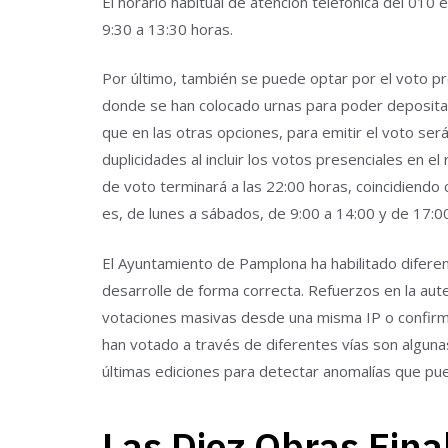
El horario habitual de atención telefónica del 010 
9:30 a 13:30 horas.
Por último, también se puede optar por el voto pre
donde se han colocado urnas para poder depositar 
que en las otras opciones, para emitir el voto se
duplicidades al incluir los votos presenciales en el
de voto terminará a las 22:00 horas, coincidiendo 
es, de lunes a sábados, de 9:00 a 14:00 y de 17:00
El Ayuntamiento de Pamplona ha habilitado difere
desarrolle de forma correcta. Refuerzos en la aut
votaciones masivas desde una misma IP o confirm
han votado a través de diferentes vías son algun
últimas ediciones para detectar anomalías que pue
Las Diez Obras Fina