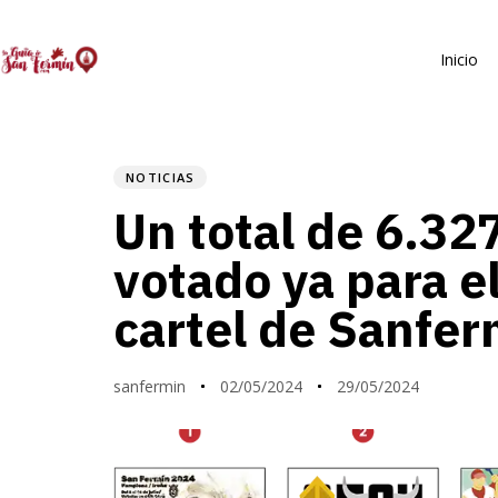
Inicio
NOTICIAS
PUBLISHED
Author
Published
Last
Un total de 6.32
IN:
on:
updated:
votado ya para el
cartel de Sanfer
sanfermin
02/05/2024
29/05/2024