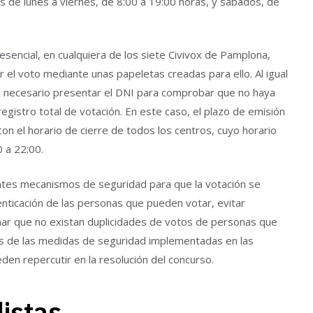
es de lunes a viernes, de 8:00 a 19:00 horas, y sábados, de
sencial, en cualquiera de los siete Civivox de Pamplona,
el voto mediante unas papeletas creadas para ello. Al igual
rá necesario presentar el DNI para comprobar que no haya
 registro total de votación. En este caso, el plazo de emisión
con el horario de cierre de todos los centros, cuyo horario
 a 22:00.
ntes mecanismos de seguridad para que la votación se
enticación de las personas que pueden votar, evitar
ar que no existan duplicidades de votos de personas que
as de las medidas de seguridad implementadas en las
den repercutir en la resolución del concurso.
listas