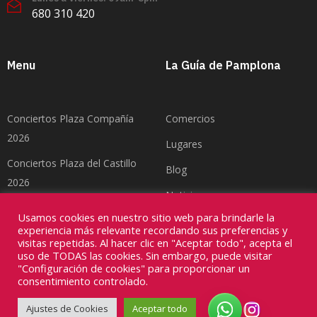
680 310 420
Menu
La Guía de Pamplona
Conciertos Plaza Compañía
Comercios
2026
Lugares
Conciertos Plaza del Castillo
Blog
2026
Noticias
Feria del Toro Pamplona 2026
Usamos cookies en nuestro sitio web para brindarle la
Contacto
experiencia más relevante recordando sus preferencias y
visitas repetidas. Al hacer clic en "Aceptar todo", acepta el
uso de TODAS las cookies. Sin embargo, puede visitar
"Configuración de cookies" para proporcionar un
consentimiento controlado.
Copyright ©2026
Divinamente Creativos
Ajustes de Cookies
Aceptar todo
Política de privacidad
Poítica de cookies
Aviso Legal