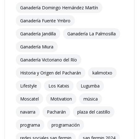
Ganadería Domingo Hernández Martín
Ganadería Fuente Ymbro
Ganadería Jandilla
Ganadería La Palmosilla
Ganadería Miura
Ganadería Victoriano del Río
Historia y Origen del Pacharán
kalimotxo
Lifestyle
Los Katxis
Lugumba
Moscatel
Motivation
música
navarra
Pacharán
plaza del castillo
programa
programación
redes sociales san fermin
san fermin 2024