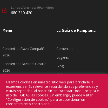
Lunes a Viernes: 09am-8pm
680 310 420
Menu
La Guía de Pamplona
Conciertos Plaza Compañía
Comercios
2026
Lugares
Conciertos Plaza del Castillo
Blog
2026
Noticias
Feria del Toro Pamplona 2026
Usamos cookies en nuestro sitio web para brindarle la
Contacto
experiencia más relevante recordando sus preferencias y
visitas repetidas. Al hacer clic en "Aceptar todo", acepta el
uso de TODAS las cookies. Sin embargo, puede visitar
"Configuración de cookies" para proporcionar un
consentimiento controlado.
Copyright ©2026
Divinamente Creativos