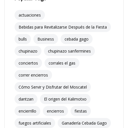
actuaciones
Bebidas para Revitalizarse Después de la Fiesta
bulls
Business
cebada gago
chupinazo
chupinazo sanfermines
conciertos
corrales el gas
correr encierros
Cómo Servir y Disfrutar del Moscatel
dantzan
El origen del Kalimotxo
encierrillo
encierros
fiestas
fuegos artificiales
Ganadería Cebada Gago