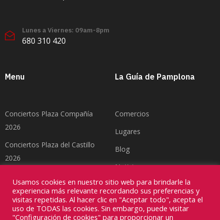
Lunes a Viernes: 09am-8pm
680 310 420
Menu
La Guía de Pamplona
Conciertos Plaza Compañía
Comercios
2026
Lugares
Conciertos Plaza del Castillo
Blog
2026
Noticias
Feria del Toro Pamplona 2026
Usamos cookies en nuestro sitio web para brindarle la
Contacto
experiencia más relevante recordando sus preferencias y
visitas repetidas. Al hacer clic en "Aceptar todo", acepta el
uso de TODAS las cookies. Sin embargo, puede visitar
"Configuración de cookies" para proporcionar un