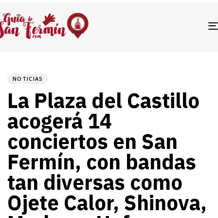
PUBLISHED
Author
Published
Last
IN:
on:
updated:
NOTICIAS
La Plaza del Castillo
acogerá 14
conciertos en San
Fermín, con bandas
tan diversas como
Ojete Calor, Shinova,