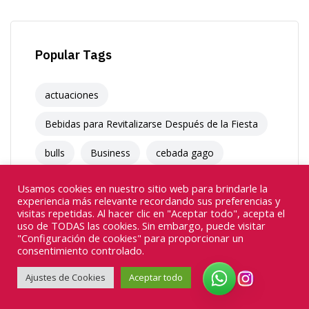
Popular Tags
actuaciones
Bebidas para Revitalizarse Después de la Fiesta
bulls
Business
cebada gago
chupinazo
chupinazo sanfermines
Usamos cookies en nuestro sitio web para brindarle la
experiencia más relevante recordando sus preferencias y
conciertos
corrales el gas
visitas repetidas. Al hacer clic en "Aceptar todo", acepta el
uso de TODAS las cookies. Sin embargo, puede visitar
"Configuración de cookies" para proporcionar un
correr encierros
consentimiento controlado.
Cómo Servir y Disfrutar del Moscatel
Ajustes de Cookies
Aceptar todo
dantzan
El origen del Kalimotxo