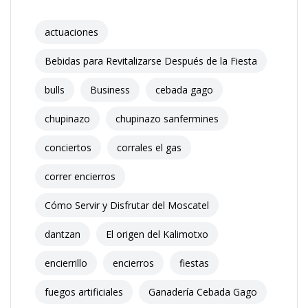
actuaciones
Bebidas para Revitalizarse Después de la Fiesta
bulls
Business
cebada gago
chupinazo
chupinazo sanfermines
conciertos
corrales el gas
correr encierros
Cómo Servir y Disfrutar del Moscatel
dantzan
El origen del Kalimotxo
encierrillo
encierros
fiestas
fuegos artificiales
Ganadería Cebada Gago