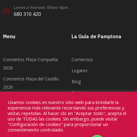
Lunes a Viernes: 09am-8pm
680 310 420
Menu
La Guía de Pamplona
Conciertos Plaza Compañía
Comercios
2026
Lugares
Conciertos Plaza del Castillo
Blog
2026
Noticias
Feria del Toro Pamplona 2026
Usamos cookies en nuestro sitio web para brindarle la
Contacto
experiencia más relevante recordando sus preferencias y
visitas repetidas. Al hacer clic en "Aceptar todo", acepta el
uso de TODAS las cookies. Sin embargo, puede visitar
"Configuración de cookies" para proporcionar un
consentimiento controlado.
Copyright ©2026
Divinamente Creativos