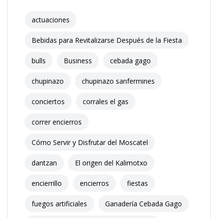
actuaciones
Bebidas para Revitalizarse Después de la Fiesta
bulls
Business
cebada gago
chupinazo
chupinazo sanfermines
conciertos
corrales el gas
correr encierros
Cómo Servir y Disfrutar del Moscatel
dantzan
El origen del Kalimotxo
encierrillo
encierros
fiestas
fuegos artificiales
Ganadería Cebada Gago