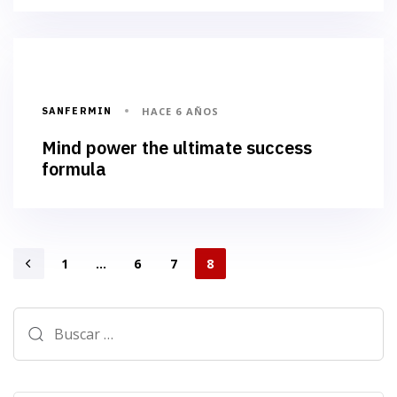
BUSINESS
SANFERMIN
HACE 6 AÑOS
Mind power the ultimate success
formula
1
…
6
7
8