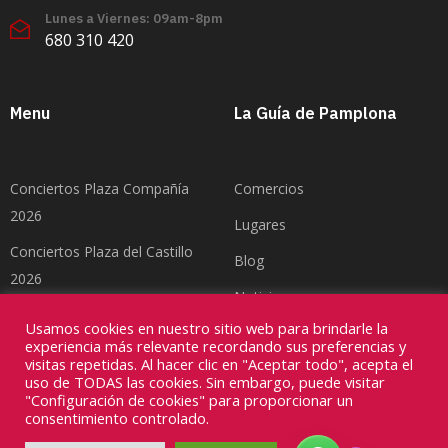
Lunes a Viernes: 09am-8pm
680 310 420
Menu
La Guía de Pamplona
Conciertos Plaza Compañía
Comercios
2026
Lugares
Conciertos Plaza del Castillo
Blog
2026
Noticias
Feria del Toro Pamplona 2026
Usamos cookies en nuestro sitio web para brindarle la
Contacto
experiencia más relevante recordando sus preferencias y
visitas repetidas. Al hacer clic en "Aceptar todo", acepta el
uso de TODAS las cookies. Sin embargo, puede visitar
"Configuración de cookies" para proporcionar un
consentimiento controlado.
Copyright ©2026
Divinamente Creativos