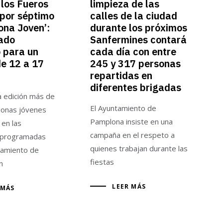
 los Fueros
limpieza de las
por séptimo
calles de la ciudad
ona Joven’:
durante los próximos
iado
Sanfermines contará
 para un
cada día con entre
de 12 a 17
245 y 317 personas
repartidas en
diferentes brigadas
a edición más de
El Ayuntamiento de
sonas jóvenes
Pamplona insiste en una
 en las
campaña en el respeto a
s programadas
quienes trabajan durante las
tamiento de
fiestas
n
LEER MÁS
 MÁS