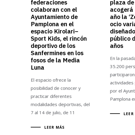
federaciones
plaza de
colaboran con el
acogerá 
Ayuntamiento de
año la ‘Z
Pamplona en el
ocio var
espacio Kirolari–
diseñado
Sport Kids, el rincón
público 
deportivo de los
años
Sanfermines en los
En la pasad
fosos de la Media
Luna
35.200 per
participaron
El espacio ofrece la
actividade
posibilidad de conocer y
por el Ayun
practicar diferentes
Pamplona e
modalidades deportivas, del
7 al 14 de julio, de 11
LEER
LEER MÁS