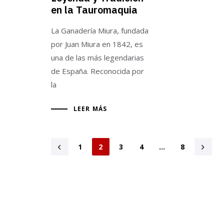
en la Tauromaquia
La Ganadería Miura, fundada
por Juan Miura en 1842, es
una de las más legendarias
de España. Reconocida por
la
LEER MÁS
1
2
3
4
…
8